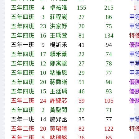
五年四班
4
卓祐唯
155
215
1
五年四班
3
莊程崴
27
86
甲
五年四班
23
洪家妤
20
75
甲
五年四班
16
王瑀萱
81
134
特
五年一班
9
楊訢禾
41
94
優
五年四班
17
賴禾蓁
22
74
甲
五年四班
12
鄭寓駿
27
78
甲
五年四班
10
粘維恩
29
77
甲
五年四班
20
蔣喬晰
51
98
優
五年四班
15
王廷瑀
46
93
優
五年二班
24
許緁芯
59
105
優
五年四班
2
黃聖閔
27
71
五年一班
14
施羿丞
35
77
甲
五年二班
20
黃珺暄
82
122
特
五年二班
5
粘瑞銘
26
65