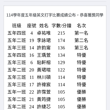
114學年度五年級英文打字比賽成績公布，恭喜獲獎同學
班級
座號
姓名
字數/分鐘
名次
五年四班
4
卓祐唯
215
第一名
五年二班
19
李詠珺
174
第二名
五年三班
14
許鈞甯
136
第三名
五年四班
16
王瑀萱
134
特優
五年三班
6
粘軒榕
129
特優
五年二班
20
黃珺暄
122
特優
五年三班
11
林川碩
114
特優
五年三班
17
許禕宸
114
特優
五年一班
22
許霈萱
105
優勝
五年二班
21
黃筠捷
105
優勝
五年二班
24
許緁芯
105
優勝