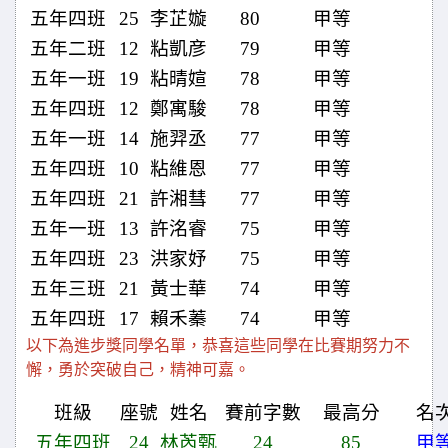
五年四班
25
李芷嫙
80
甲等
五年二班
12
粘凱彦
79
甲等
五年一班
19
粘晴媗
78
甲等
五年四班
12
鄭寓駿
78
甲等
五年一班
14
施羿丞
77
甲等
五年四班
10
粘維恩
77
甲等
五年四班
21
許湘彗
77
甲等
五年一班
13
許洺睿
75
甲等
五年四班
23
洪家妤
75
甲等
五年三班
21
黃士華
74
甲等
五年四班
17
賴禾蓁
74
甲等
以下為進步獎同學名單，恭喜這些同學在比賽期努力不
懈，勇於突破自己，精神可嘉。
班級
座號
姓名
賽前字數
最高分
名
五年四班
24
林芮甄
24
85
甲