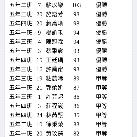
五年二班
7
粘以樂
103
優勝
五年三班
20
施語芳
98
優勝
五年四班
20
蔣喬晰
98
優勝
五年一班
9
楊訢禾
94
優勝
五年三班
4
陳冠霖
94
優勝
五年一班
3
蔡秉宸
93
優勝
五年四班
15
王廷瑀
93
優勝
五年三班
16
許喬甯
93
優勝
五年三班
19
粘莀晞
89
甲等
五年一班
21
郭柔妡
87
甲等
五年三班
1
許芫超
86
甲等
五年四班
3
莊程崴
86
甲等
五年四班
24
林芮甄
85
甲等
五年二班
10
徐秉榮
83
甲等
五年一班
20
黃玟蒨
82
甲等